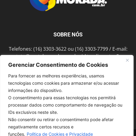
SOBRE NÓS
Telefones: (16) 3303-3622 ou (16) 3303-7799 / E-mail:
contato@portalmorada.com.br
/ Atendimento: Seg a
Sex das 8h às 18h / Endereço: Av. Bento de Abreu, 889
Gerenciar Consentimento de Cookies
Fonte Luminosa Araraquara – SP CEP 14802-396
Para fornecer as melhores experiências, usamos
tecnologias como cookies para armazenar e/ou acessar
informações do dispositivo.
SIGA-NOS
O consentimento para essas tecnologias nos permitirá
processar dados como comportamento de navegação ou
IDs exclusivos neste site.
Não consentir ou retirar o consentimento pode afetar
negativamente certos recursos e
funções.
Política de Cookies e Privacidade