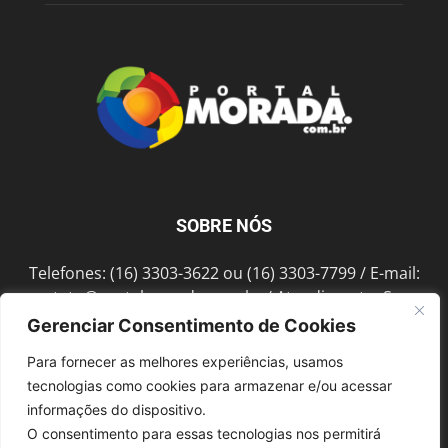
SOBRE NÓS
Telefones: (16) 3303-3622 ou (16) 3303-7799 / E-mail:
contato@portalmorada.com.br
/ Atendimento: Seg a
Sex das 8h às 18h / Endereço: Av. Bento de Abreu, 889
Gerenciar Consentimento de Cookies
Fonte Luminosa Araraquara – SP CEP 14802-396
Para fornecer as melhores experiências, usamos
tecnologias como cookies para armazenar e/ou acessar
informações do dispositivo.
SIGA-NOS
O consentimento para essas tecnologias nos permitirá