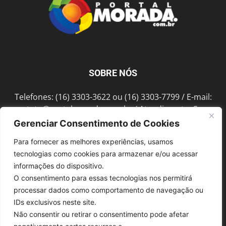
SOBRE NÓS
Telefones: (16) 3303-3622 ou (16) 3303-7799 / E-mail:
contato@portalmorada.com.br
/ Atendimento: Seg a
Sex das 8h às 18h / Endereço: Av. Bento de Abreu, 889
Gerenciar Consentimento de Cookies
Fonte Luminosa Araraquara – SP CEP 14802-396
Para fornecer as melhores experiências, usamos
tecnologias como cookies para armazenar e/ou acessar
informações do dispositivo.
SIGA-NOS
O consentimento para essas tecnologias nos permitirá
processar dados como comportamento de navegação ou
IDs exclusivos neste site.
Não consentir ou retirar o consentimento pode afetar