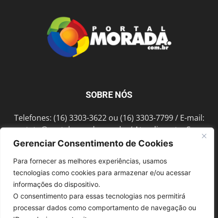
SOBRE NÓS
Telefones: (16) 3303-3622 ou (16) 3303-7799 / E-mail:
contato@portalmorada.com.br
/ Atendimento: Seg a
Sex das 8h às 18h / Endereço: Av. Bento de Abreu, 889
Gerenciar Consentimento de Cookies
Fonte Luminosa Araraquara – SP CEP 14802-396
Para fornecer as melhores experiências, usamos
tecnologias como cookies para armazenar e/ou acessar
informações do dispositivo.
SIGA-NOS
O consentimento para essas tecnologias nos permitirá
processar dados como comportamento de navegação ou