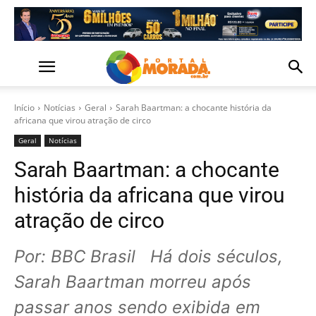
Início
Notícias
Geral
Sarah Baartman: a chocante história da
africana que virou atração de circo
Geral
Notícias
Sarah Baartman: a chocante
história da africana que virou
atração de circo
Por: BBC Brasil Há dois séculos,
Sarah Baartman morreu após
passar anos sendo exibida em