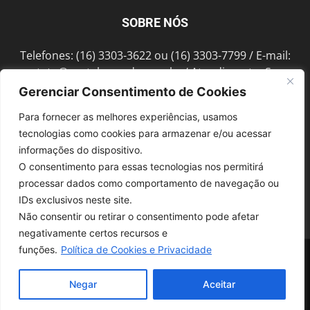
SOBRE NÓS
Telefones: (16) 3303-3622 ou (16) 3303-7799 / E-mail:
contato@portalmorada.com.br
/ Atendimento: Seg a
Sex das 8h às 18h / Endereço: Av. Bento de Abreu, 889
Gerenciar Consentimento de Cookies
Fonte Luminosa Araraquara – SP CEP 14802-396
Para fornecer as melhores experiências, usamos
tecnologias como cookies para armazenar e/ou acessar
informações do dispositivo.
SIGA-NOS
O consentimento para essas tecnologias nos permitirá
processar dados como comportamento de navegação ou
IDs exclusivos neste site.
Não consentir ou retirar o consentimento pode afetar
negativamente certos recursos e
funções.
Política de Cookies e Privacidade
© 1997-2022, GRUPO ROBERTO MONTORO É proibida a reprodução do
conteúdo em qualquer meio de comunicação, eletrônico ou impresso,
sem autorização.
Negar
Aceitar
Desenvolvido pela
SoloWeb.com.br