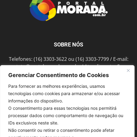
SOBRE NÓS
Telefones: (16) 3303-3622 ou (16) 3303-7799 / E-mail:
contato@portalmorada.com.br
/ Atendimento: Seg a
Sex das 8h às 18h / Endereço: Av. Bento de Abreu, 889
Gerenciar Consentimento de Cookies
Fonte Luminosa Araraquara – SP CEP 14802-396
Para fornecer as melhores experiências, usamos
tecnologias como cookies para armazenar e/ou acessar
informações do dispositivo.
SIGA-NOS
O consentimento para essas tecnologias nos permitirá
processar dados como comportamento de navegação ou
IDs exclusivos neste site.
Não consentir ou retirar o consentimento pode afetar