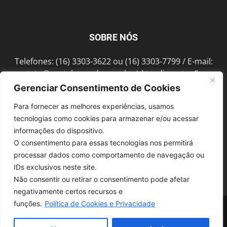
SOBRE NÓS
Telefones: (16) 3303-3622 ou (16) 3303-7799 / E-mail:
contato@portalmorada.com.br
/ Atendimento: Seg a
Sex das 8h às 18h / Endereço: Av. Bento de Abreu, 889
Gerenciar Consentimento de Cookies
Fonte Luminosa Araraquara – SP CEP 14802-396
Para fornecer as melhores experiências, usamos
tecnologias como cookies para armazenar e/ou acessar
informações do dispositivo.
SIGA-NOS
O consentimento para essas tecnologias nos permitirá
processar dados como comportamento de navegação ou
IDs exclusivos neste site.
Não consentir ou retirar o consentimento pode afetar
negativamente certos recursos e
funções.
Política de Cookies e Privacidade
© 1997-2022, GRUPO ROBERTO MONTORO É proibida a reprodução do
conteúdo em qualquer meio de comunicação, eletrônico ou impresso,