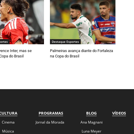
ortes
Destaque Esportes
vence Inter, mas se
Palmeiras avança diante do Fortaleza
Copa do Brasil
na Copa do Brasil
CULTURA
PROGRAMAS
BLOG
VÍDEOS
Cinema
Jornal da Morada
Ana Magnani
Música
Luna Meyer