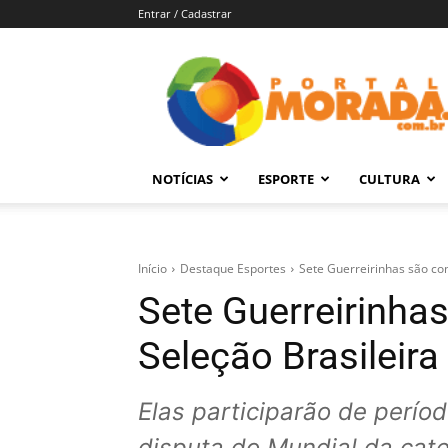
Entrar / Cadastrar
Portal
Morada
–
Notícias
de
NOTÍCIAS
ESPORTE
CULTURA
Araraquara
e
Região
Início
Destaque Esportes
Sete Guerreirinhas são co
Sete Guerreirinha
Seleção Brasileira
Elas participarão de perío
disputa do Mundial da cat