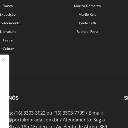
Dança
Mariza Demarzo
Exposição
Murilo Reis
tretenimento
Paulo Tetti
Literatura
Raphael Pena
Teatro
+Cultura
BRE NÓS
S
fones: (16) 3303-3622 ou (16) 3303-7799 / E-mail:
tato@portalmorada.com.br
/ Atendimento: Seg a
das 8h às 18h / Endereço: Av. Bento de Abreu, 889