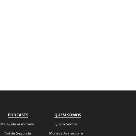
PODCASTS
QUEM SOMOS
Me ajuda aí morada
Quem Somos
Pod de Segunda
Morada Araraquara