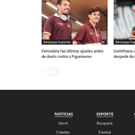
Destaque Esportes
Destaque Esp
Ferroviária faz últimos ajustes antes
Corinthians 
de duelo contra o Figueirense
despede da 
NOTÍCIAS
ESPORTE
Geral
Basquete
Cidades
Futebol