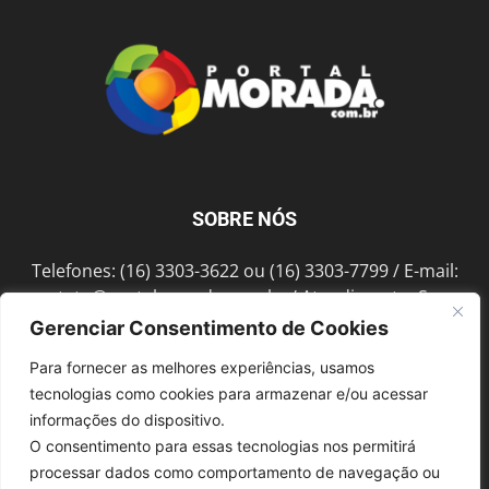
SOBRE NÓS
Telefones: (16) 3303-3622 ou (16) 3303-7799 / E-mail:
contato@portalmorada.com.br
/ Atendimento: Seg a
Sex das 8h às 18h / Endereço: Av. Bento de Abreu, 889
Gerenciar Consentimento de Cookies
Fonte Luminosa Araraquara – SP CEP 14802-396
Para fornecer as melhores experiências, usamos
tecnologias como cookies para armazenar e/ou acessar
informações do dispositivo.
SIGA-NOS
O consentimento para essas tecnologias nos permitirá
processar dados como comportamento de navegação ou