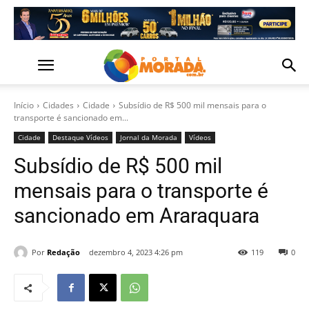
Início
Cidades
Cidade
Subsídio de R$ 500 mil mensais para o
transporte é sancionado em...
Cidade
Destaque Vídeos
Jornal da Morada
Vídeos
Subsídio de R$ 500 mil
mensais para o transporte é
sancionado em Araraquara
Por
Redação
dezembro 4, 2023 4:26 pm
119
0