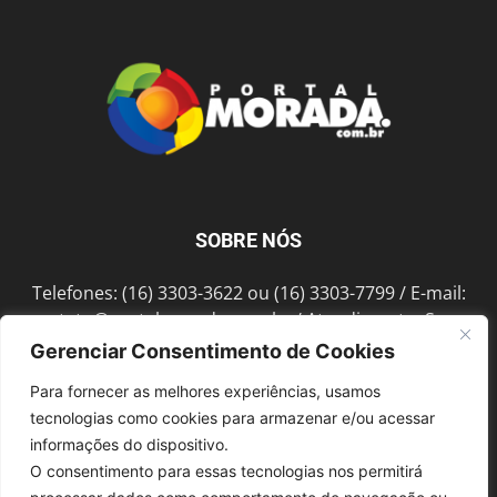
SOBRE NÓS
Telefones: (16) 3303-3622 ou (16) 3303-7799 / E-mail:
contato@portalmorada.com.br
/ Atendimento: Seg a
Sex das 8h às 18h / Endereço: Av. Bento de Abreu, 889
Gerenciar Consentimento de Cookies
Fonte Luminosa Araraquara – SP CEP 14802-396
Para fornecer as melhores experiências, usamos
tecnologias como cookies para armazenar e/ou acessar
informações do dispositivo.
SIGA-NOS
O consentimento para essas tecnologias nos permitirá