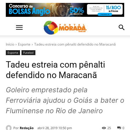
Início
Esporte
Tadeu estreia com pênalti defendido no Maracanã
Esporte
Futebol
Tadeu estreia com pênalti
defendido no Maracanã
Goleiro emprestado pela
Ferroviária ajudou o Goiás a bater o
Fluminense no Rio de Janeiro
Por
Redação
abril 28, 2019 10:50 pm
25
0