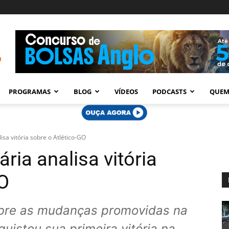
PROGRAMAS
BLOG
VÍDEOS
PODCASTS
QUEM
isa vitória sobre o Atlético-GO
ria analisa vitória
GO
sobre as mudanças promovidas na
uistou sua primeira vitória na