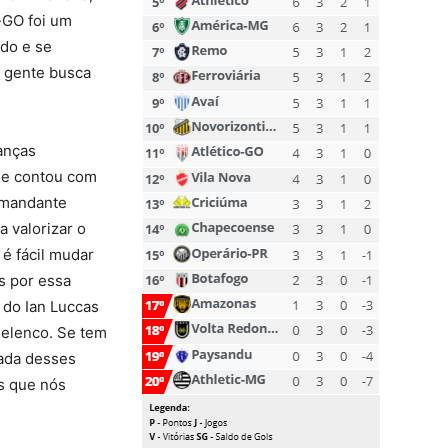
o-GO foi um
do e se
a gente busca
anças
que contou com
omandante
a valorizar o
 é fácil mudar
s por essa
 do Ian Luccas
 elenco. Se tem
rada desses
s que nós