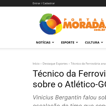
Entrar / Cadastrar
Portal
Morada
–
Notícias
de
NOTÍCIAS
ESPORTE
CULTURA
Araraquara
e
Região
Início
Destaque Esportes
Técnico da Ferroviária anal
Técnico da Ferroviá
sobre o Atlético-
Vinicius Bergantin falou 
escalação do time que conq