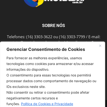
SOBRE NÓS
Telefones: (16) 3303-3622 ou (16) 3303-7799 / E-mail:
contato@portalmorada.com.br
/ Atendimento: Seg a
Sex das 8h às 18h / Endereço: Av. Bento de Abreu, 889
Gerenciar Consentimento de Cookies
Fonte Luminosa Araraquara – SP CEP 14802-396
Para fornecer as melhores experiências, usamos
tecnologias como cookies para armazenar e/ou acessar
informações do dispositivo.
SIGA-NOS
O consentimento para essas tecnologias nos permitirá
processar dados como comportamento de navegação ou
IDs exclusivos neste site.
Não consentir ou retirar o consentimento pode afetar
negativamente certos recursos e
funções.
Política de Cookies e Privacidade
© 1997-2022, GRUPO ROBERTO MONTORO É proibida a reprodução do