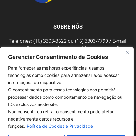
SOBRE NÓS
Telefones: (16) 3303-3622 ou (16) 3303-7799 / E-mail:
contato@portalmorada.com.br
/ Atendimento: Seg a
Sex das 8h às 18h / Endereço: Av. Bento de Abreu, 889
Gerenciar Consentimento de Cookies
Fonte Luminosa Araraquara – SP CEP 14802-396
Para fornecer as melhores experiências, usamos
tecnologias como cookies para armazenar e/ou acessar
informações do dispositivo.
SIGA-NOS
O consentimento para essas tecnologias nos permitirá
processar dados como comportamento de navegação ou
IDs exclusivos neste site.
Não consentir ou retirar o consentimento pode afetar
negativamente certos recursos e
funções.
Política de Cookies e Privacidade
© 1997-2022, GRUPO ROBERTO MONTORO É proibida a reprodução do
conteúdo em qualquer meio de comunicação, eletrônico ou impresso,