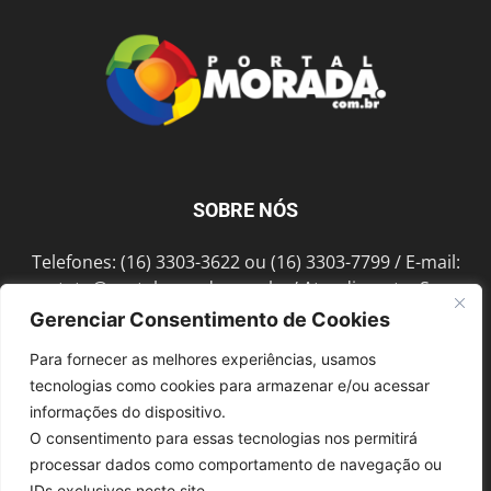
SOBRE NÓS
Telefones: (16) 3303-3622 ou (16) 3303-7799 / E-mail:
contato@portalmorada.com.br
/ Atendimento: Seg a
Sex das 8h às 18h / Endereço: Av. Bento de Abreu, 889
Gerenciar Consentimento de Cookies
Fonte Luminosa Araraquara – SP CEP 14802-396
Para fornecer as melhores experiências, usamos
tecnologias como cookies para armazenar e/ou acessar
informações do dispositivo.
SIGA-NOS
O consentimento para essas tecnologias nos permitirá
processar dados como comportamento de navegação ou
IDs exclusivos neste site.