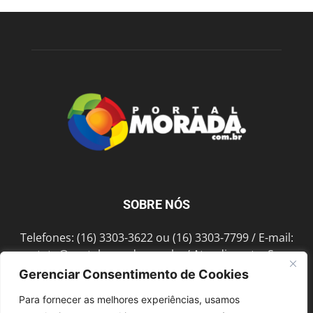
SOBRE NÓS
Telefones: (16) 3303-3622 ou (16) 3303-7799 / E-mail:
contato@portalmorada.com.br
/ Atendimento: Seg a
Sex das 8h às 18h / Endereço: Av. Bento de Abreu, 889
Gerenciar Consentimento de Cookies
Fonte Luminosa Araraquara – SP CEP 14802-396
Para fornecer as melhores experiências, usamos