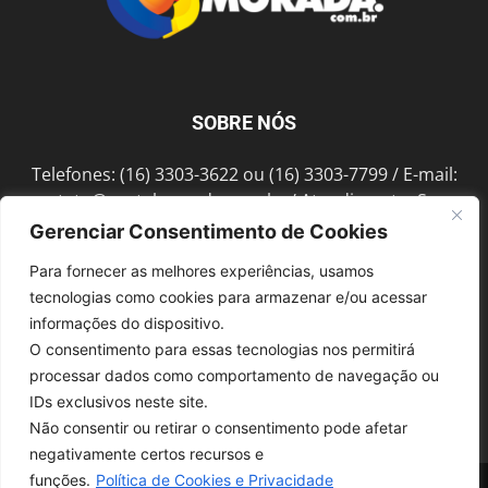
SOBRE NÓS
Telefones: (16) 3303-3622 ou (16) 3303-7799 / E-mail:
contato@portalmorada.com.br
/ Atendimento: Seg a
Sex das 8h às 18h / Endereço: Av. Bento de Abreu, 889
Gerenciar Consentimento de Cookies
Fonte Luminosa Araraquara – SP CEP 14802-396
Para fornecer as melhores experiências, usamos
tecnologias como cookies para armazenar e/ou acessar
informações do dispositivo.
SIGA-NOS
O consentimento para essas tecnologias nos permitirá
processar dados como comportamento de navegação ou
IDs exclusivos neste site.
Não consentir ou retirar o consentimento pode afetar
negativamente certos recursos e
funções.
Política de Cookies e Privacidade