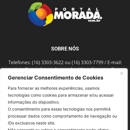
SOBRE NÓS
Telefones: (16) 3303-3622 ou (16) 3303-7799 / E-mail:
contato@portalmorada.com.br
/ Atendimento: Seg a
Sex das 8h às 18h / Endereço: Av. Bento de Abreu, 889
Gerenciar Consentimento de Cookies
Fonte Luminosa Araraquara – SP CEP 14802-396
Para fornecer as melhores experiências, usamos
tecnologias como cookies para armazenar e/ou acessar
informações do dispositivo.
SIGA-NOS
O consentimento para essas tecnologias nos permitirá
processar dados como comportamento de navegação ou
IDs exclusivos neste site.
Não consentir ou retirar o consentimento pode afetar