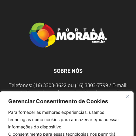
SOBRE NÓS
Telefones: (16) 3303-3622 ou (16) 3303-7799 / E-mail:
contato@portalmorada.com.br
/ Atendimento: Seg a
Sex das 8h às 18h / Endereço: Av. Bento de Abreu, 889
Gerenciar Consentimento de Cookies
Fonte Luminosa Araraquara – SP CEP 14802-396
Para fornecer as melhores experiências, usamos
tecnologias como cookies para armazenar e/ou acessar
informações do dispositivo.
SIGA-NOS
O consentimento para essas tecnologias nos permitirá