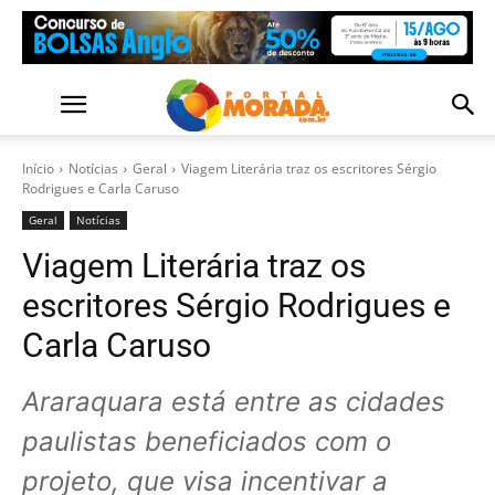
Início
Notícias
Geral
Viagem Literária traz os escritores Sérgio
Rodrigues e Carla Caruso
Geral
Notícias
Viagem Literária traz os
escritores Sérgio Rodrigues e
Carla Caruso
Araraquara está entre as cidades
paulistas beneficiados com o
projeto, que visa incentivar a