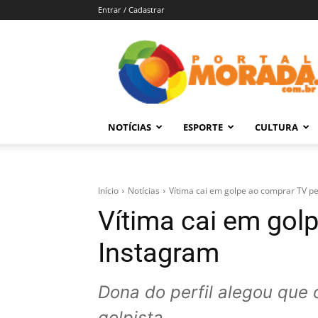
Entrar / Cadastrar
Portal
Morada
–
Notícias
de
NOTÍCIAS
ESPORTE
CULTURA
Araraquara
e
Região
Início
Notícias
Vítima cai em golpe ao comprar TV p
Vítima cai em gol
Instagram
Dona do perfil alegou que
golpista