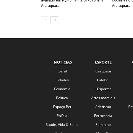
avaliado em R$ 43 mil na SP-310, em
cocaína no J
Araraquara
Araraquara
NOTÍCIAS
ESPORTE
Geral
Basquete
Cidades
Futebol
Economia
+Esportes
Política
Artes marciais
Espaço Pet
Atletismo
En
Polícia
Ferroviária
Saúde, Vida & Estilo
Feminino