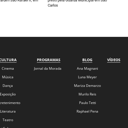
ardim São Rafael II, em
preso pela Guarda Municipal em São
Carlos
CULTURA
PROGRAMAS
BLOG
VÍDEOS
Cinema
Jornal da Morada
Ana Magnani
Música
Luna Meyer
Dança
Mariza Demarzo
Exposição
Murilo Reis
tretenimento
Paulo Tetti
Literatura
Raphael Pena
Teatro