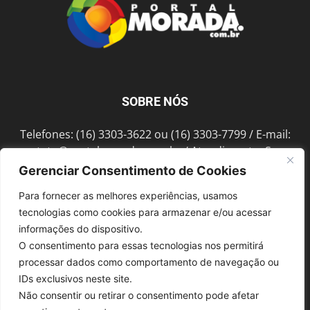
SOBRE NÓS
Telefones: (16) 3303-3622 ou (16) 3303-7799 / E-mail:
contato@portalmorada.com.br
/ Atendimento: Seg a
Sex das 8h às 18h / Endereço: Av. Bento de Abreu, 889
Gerenciar Consentimento de Cookies
Fonte Luminosa Araraquara – SP CEP 14802-396
Para fornecer as melhores experiências, usamos
tecnologias como cookies para armazenar e/ou acessar
informações do dispositivo.
SIGA-NOS
O consentimento para essas tecnologias nos permitirá
processar dados como comportamento de navegação ou
IDs exclusivos neste site.
Não consentir ou retirar o consentimento pode afetar