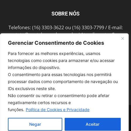
SOBRE NÓS
Telefones: (16) 3303-3622 ou (16) 3303-7799 / E-mail:
contato@portalmorada.com.br
/ Atendimento: Seg a
Sex das 8h às 18h / Endereço: Av. Bento de Abreu, 889
Gerenciar Consentimento de Cookies
Fonte Luminosa Araraquara – SP CEP 14802-396
Para fornecer as melhores experiências, usamos
tecnologias como cookies para armazenar e/ou acessar
informações do dispositivo.
SIGA-NOS
O consentimento para essas tecnologias nos permitirá
processar dados como comportamento de navegação ou
IDs exclusivos neste site.
Não consentir ou retirar o consentimento pode afetar
negativamente certos recursos e
funções.
Política de Cookies e Privacidade
© 1997-2022, GRUPO ROBERTO MONTORO É proibida a reprodução do
conteúdo em qualquer meio de comunicação, eletrônico ou impresso,
sem autorização.
Negar
Aceitar
Desenvolvido pela
SoloWeb.com.br