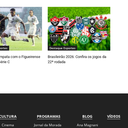
ortes
Destaque Esportes
empata com o Figueirense
Brasileirão 2026: Confira os jogos da
Série C
22ª rodada
CULTURA
PROGRAMAS
BLOG
VÍDEOS
Cinema
Jornal da Morada
Ana Magnani