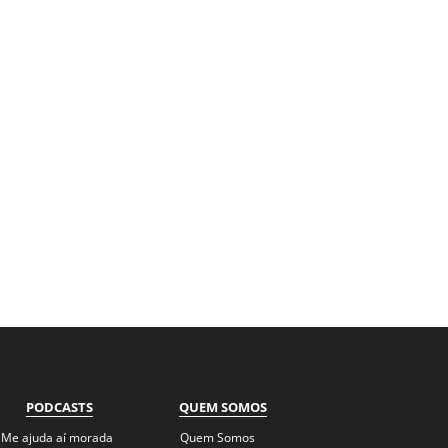
PODCASTS
QUEM SOMOS
Me ajuda aí morada
Quem Somos