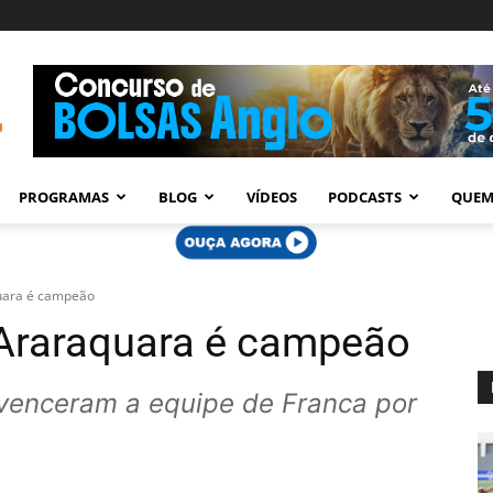
PROGRAMAS
BLOG
VÍDEOS
PODCASTS
QUEM
quara é campeão
 Araraquara é campeão
 venceram a equipe de Franca por