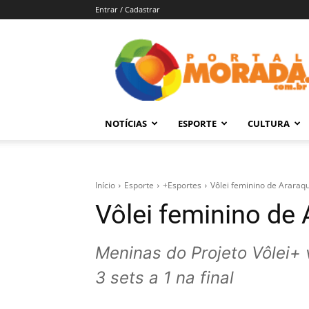
Entrar / Cadastrar
Portal
Morada
–
Notícias
de
NOTÍCIAS
ESPORTE
CULTURA
Araraquara
e
Região
Início
Esporte
+Esportes
Vôlei feminino de Arara
Vôlei feminino de
Meninas do Projeto Vôlei+
3 sets a 1 na final