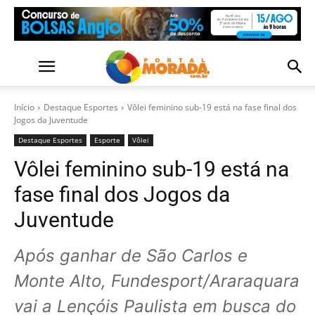
Início
Destaque Esportes
Vôlei feminino sub-19 está na fase final dos
Jogos da Juventude
Destaque Esportes
Esporte
Vôlei
Vôlei feminino sub-19 está na
fase final dos Jogos da
Juventude
Após ganhar de São Carlos e
Monte Alto, Fundesport/Araraquara
vai a Lençóis Paulista em busca do