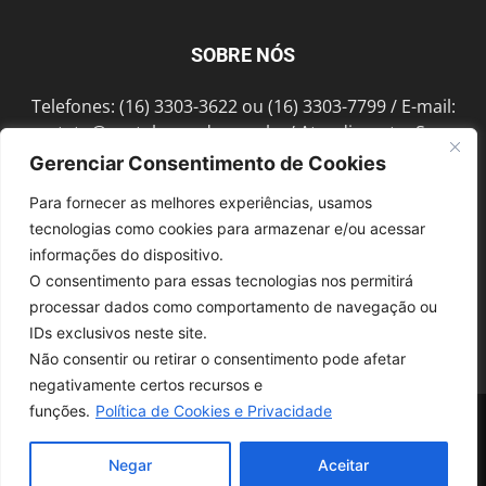
SOBRE NÓS
Telefones: (16) 3303-3622 ou (16) 3303-7799 / E-mail:
contato@portalmorada.com.br
/ Atendimento: Seg a
Sex das 8h às 18h / Endereço: Av. Bento de Abreu, 889
Gerenciar Consentimento de Cookies
Fonte Luminosa Araraquara – SP CEP 14802-396
Para fornecer as melhores experiências, usamos
tecnologias como cookies para armazenar e/ou acessar
informações do dispositivo.
SIGA-NOS
O consentimento para essas tecnologias nos permitirá
processar dados como comportamento de navegação ou
IDs exclusivos neste site.
Não consentir ou retirar o consentimento pode afetar
negativamente certos recursos e
funções.
Política de Cookies e Privacidade
© 1997-2022, GRUPO ROBERTO MONTORO É proibida a reprodução do
conteúdo em qualquer meio de comunicação, eletrônico ou impresso,
sem autorização.
Negar
Aceitar
Desenvolvido pela
SoloWeb.com.br