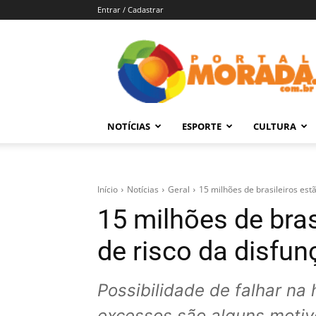
Entrar / Cadastrar
Portal
Morada
–
Notícias
de
NOTÍCIAS
ESPORTE
CULTURA
Araraquara
e
Região
Início
Notícias
Geral
15 milhões de brasileiros estã
15 milhões de bras
de risco da disfunç
Possibilidade de falhar na 
excessos são alguns motiv