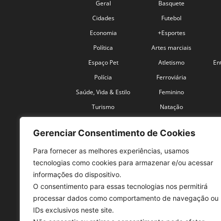
Geral
Basquete
Cidades
Futebol
Economia
+Esportes
Política
Artes marciais
Espaço Pet
Atletismo
En
Polícia
Ferroviária
Saúde, Vida & Estilo
Feminino
Turismo
Natação
Coronavírus
Velocidade
Gerenciar Consentimento de Cookies
Para fornecer as melhores experiências, usamos
tecnologias como cookies para armazenar e/ou acessar
informações do dispositivo.
O consentimento para essas tecnologias nos permitirá
SO
processar dados como comportamento de navegação ou
IDs exclusivos neste site.
Tele