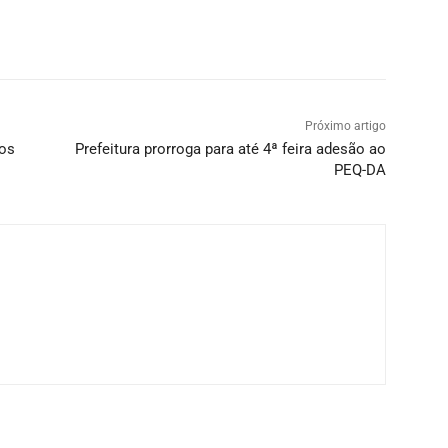
Próximo artigo
dos
Prefeitura prorroga para até 4ª feira adesão ao
PEQ-DA