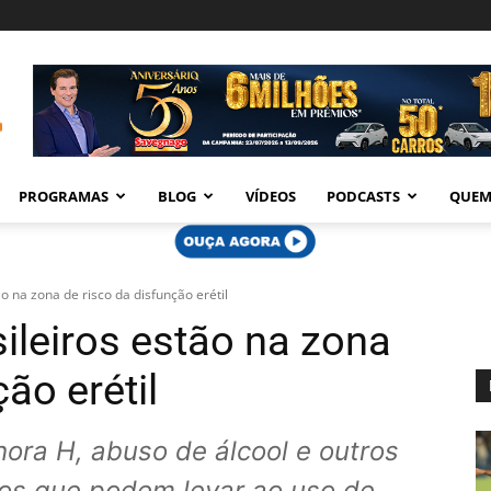
PROGRAMAS
BLOG
VÍDEOS
PODCASTS
QUEM
o na zona de risco da disfunção erétil
ileiros estão na zona
ão erétil
hora H, abuso de álcool e outros
os que podem levar ao uso de