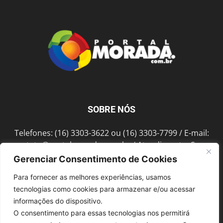
SOBRE NÓS
Telefones: (16) 3303-3622 ou (16) 3303-7799 / E-mail:
contato@portalmorada.com.br
/ Atendimento: Seg a
Sex das 8h às 18h / Endereço: Av. Bento de Abreu, 889
Gerenciar Consentimento de Cookies
Fonte Luminosa Araraquara – SP CEP 14802-396
Para fornecer as melhores experiências, usamos
tecnologias como cookies para armazenar e/ou acessar
informações do dispositivo.
SIGA-NOS
O consentimento para essas tecnologias nos permitirá