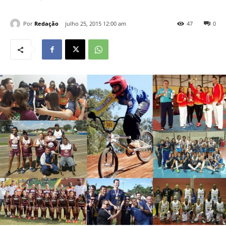
Por
Redação
julho 25, 2015 12:00 am
47
0