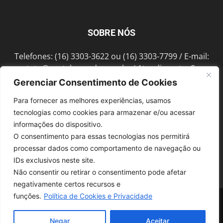
SOBRE NÓS
Telefones: (16) 3303-3622 ou (16) 3303-7799 / E-mail:
contato@portalmorada.com.br
/ Atendimento: Seg a
Sex das 8h às 18h / Endereço: Av. Bento de Abreu, 889
Gerenciar Consentimento de Cookies
Fonte Luminosa Araraquara – SP CEP 14802-396
Para fornecer as melhores experiências, usamos
tecnologias como cookies para armazenar e/ou acessar
informações do dispositivo.
SIGA-NOS
O consentimento para essas tecnologias nos permitirá
processar dados como comportamento de navegação ou
IDs exclusivos neste site.
Não consentir ou retirar o consentimento pode afetar
negativamente certos recursos e
funções.
Política de Cookies e Privacidade
© 1997-2022, GRUPO ROBERTO MONTORO É proibida a reprodução do
conteúdo em qualquer meio de comunicação, eletrônico ou impresso,
sem autorização.
Negar
Aceitar