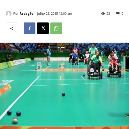
Por
Redação
julho 25, 2015 12:00 am
23
0