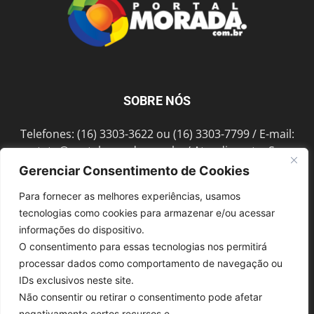
SOBRE NÓS
Telefones: (16) 3303-3622 ou (16) 3303-7799 / E-mail:
contato@portalmorada.com.br
/ Atendimento: Seg a
Sex das 8h às 18h / Endereço: Av. Bento de Abreu, 889
Gerenciar Consentimento de Cookies
Fonte Luminosa Araraquara – SP CEP 14802-396
Para fornecer as melhores experiências, usamos
tecnologias como cookies para armazenar e/ou acessar
informações do dispositivo.
SIGA-NOS
O consentimento para essas tecnologias nos permitirá
processar dados como comportamento de navegação ou
IDs exclusivos neste site.
Não consentir ou retirar o consentimento pode afetar
negativamente certos recursos e