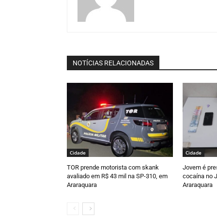
NOTÍCIAS RELACIONADAS
Cidade
Cidade
TOR prende motorista com skank
Jovem é pre
avaliado em R$ 43 mil na SP-310, em
cocaína no J
Araraquara
Araraquara