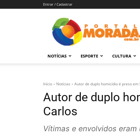
Entrar / Cadastrar
Portal
Morada
–
Notícias
de
NOTÍCIAS
ESPORTE
CULTURA
Araraquara
e
Região
Início
Notícias
Autor de duplo homicídio é preso em 
Autor de duplo ho
Carlos
Vítimas e envolvidos eram