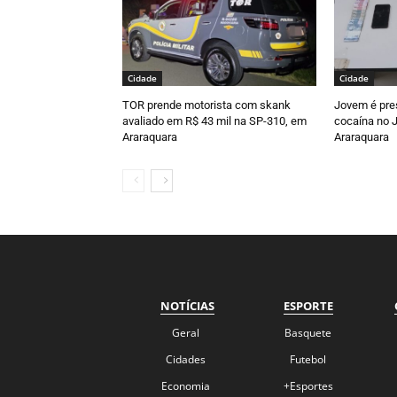
Cidade
Cidade
TOR prende motorista com skank
Jovem é pre
avaliado em R$ 43 mil na SP-310, em
cocaína no J
Araraquara
Araraquara
NOTÍCIAS
ESPORTE
Geral
Basquete
Cidades
Futebol
Economia
+Esportes