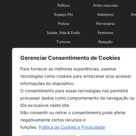
Política
Artes marciais
Espaço Pet
Atletismo
En
Polícia
Ferroviária
Saúde, Vida & Estilo
Feminino
Turismo
Natação
Coronavírus
Velocidade
Gerenciar Consentimento de Cookies
Para fornecer as melhores experiências, usamos
tecnologias como cookies para armazenar e/ou acessar
informações do dispositivo.
O consentimento para essas tecnologias nos permitirá
SO
processar dados como comportamento de navegação ou
IDs exclusivos neste site.
Tele
Não consentir ou retirar o consentimento pode afetar
con
negativamente certos recursos e
Sex 
funções.
Política de Cookies e Privacidade
Fon