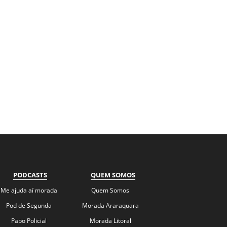
PODCASTS
QUEM SOMOS
Me ajuda aí morada
Quem Somos
Pod de Segunda
Morada Araraquara
Papo Policial
Morada Litoral