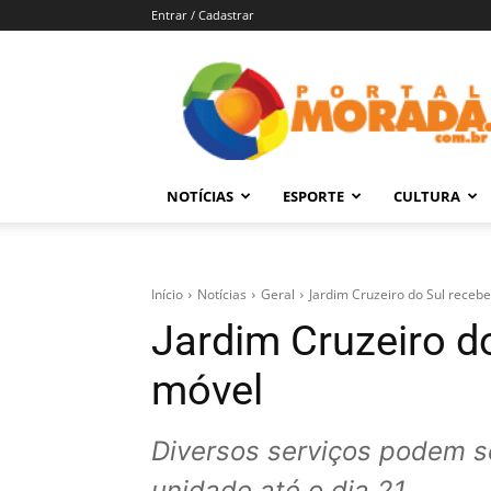
Entrar / Cadastrar
Portal
Morada
–
Notícias
de
NOTÍCIAS
ESPORTE
CULTURA
Araraquara
e
Região
Início
Notícias
Geral
Jardim Cruzeiro do Sul receb
Jardim Cruzeiro d
móvel
Diversos serviços podem se
unidade até o dia 21