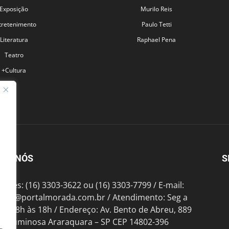
Exposição
Murilo Reis
tretenimento
Paulo Tetti
Literatura
Raphael Pena
Teatro
+Cultura
BRE NÓS
S
fones: (16) 3303-3622 ou (16) 3303-7799 / E-mail:
tato@portalmorada.com.br
/ Atendimento: Seg a
das 8h às 18h / Endereço: Av. Bento de Abreu, 889
te Luminosa Araraquara – SP CEP 14802-396