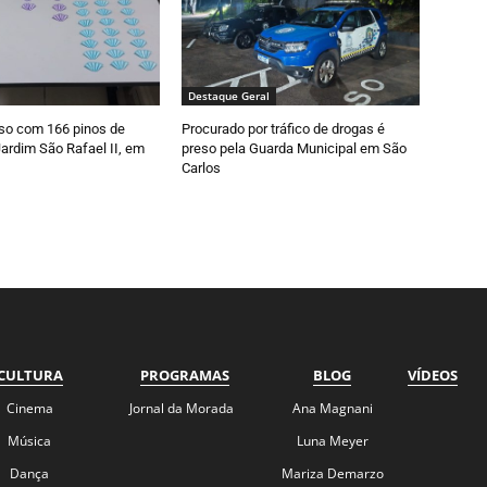
Destaque Geral
so com 166 pinos de
Procurado por tráfico de drogas é
ardim São Rafael II, em
preso pela Guarda Municipal em São
Carlos
CULTURA
PROGRAMAS
BLOG
VÍDEOS
Cinema
Jornal da Morada
Ana Magnani
Música
Luna Meyer
Dança
Mariza Demarzo