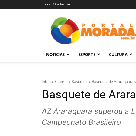
Entrar / Cadastrar
Portal
Morada
–
Notícias
de
NOTÍCIAS
ESPORTE
CULTURA
Araraquara
e
Região
Início
Esporte
Basquete
Basquete de Araraquara v
Basquete de Arara
AZ Araraquara superou a L
Campeonato Brasileiro