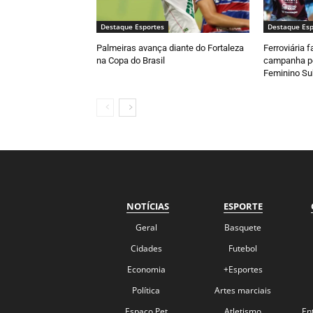
Destaque Esportes
Destaque Esp
Palmeiras avança diante do Fortaleza
Ferroviária 
na Copa do Brasil
campanha pe
Feminino Su
NOTÍCIAS
ESPORTE
Geral
Basquete
Cidades
Futebol
Economia
+Esportes
Política
Artes marciais
Espaço Pet
Atletismo
En