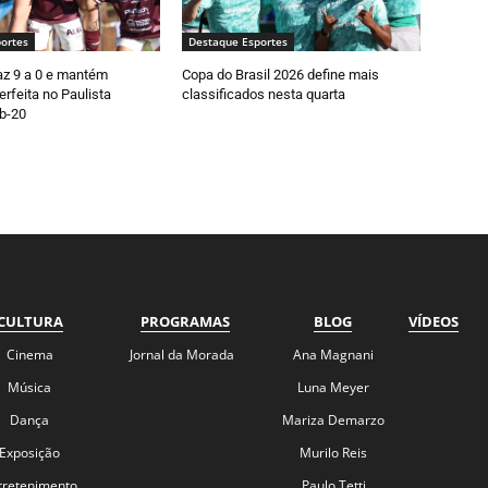
ortes
Destaque Esportes
faz 9 a 0 e mantém
Copa do Brasil 2026 define mais
rfeita no Paulista
classificados nesta quarta
b-20
CULTURA
PROGRAMAS
BLOG
VÍDEOS
Cinema
Jornal da Morada
Ana Magnani
Música
Luna Meyer
Dança
Mariza Demarzo
Exposição
Murilo Reis
tretenimento
Paulo Tetti