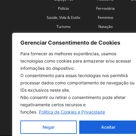
Polícia
Ferroviária
Saúde, Vida & Estilo
Feminino
Turismo
Natação
Coronavírus
Velocidade
Gerenciar Consentimento de Cookies
Para fornecer as melhores experiências, usamos
tecnologias como cookies para armazenar e/ou acessar
informações do dispositivo.
O consentimento para essas tecnologias nos permitirá
SO
processar dados como comportamento de navegação ou
IDs exclusivos neste site.
Tele
Não consentir ou retirar o consentimento pode afetar
con
negativamente certos recursos e
Sex 
funções.
Política de Cookies e Privacidade
Fon
Negar
Aceitar