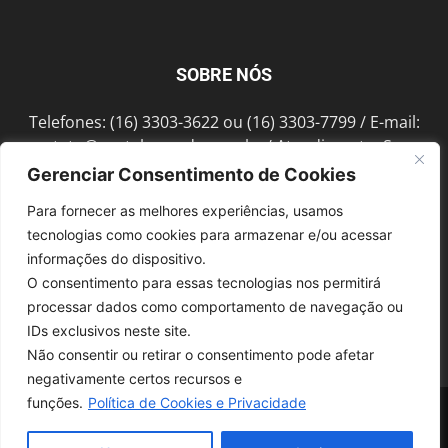
SOBRE NÓS
Telefones: (16) 3303-3622 ou (16) 3303-7799 / E-mail:
contato@portalmorada.com.br
/ Atendimento: Seg a
Sex das 8h às 18h / Endereço: Av. Bento de Abreu, 889
Gerenciar Consentimento de Cookies
Fonte Luminosa Araraquara – SP CEP 14802-396
Para fornecer as melhores experiências, usamos
tecnologias como cookies para armazenar e/ou acessar
informações do dispositivo.
SIGA-NOS
O consentimento para essas tecnologias nos permitirá
processar dados como comportamento de navegação ou
IDs exclusivos neste site.
Não consentir ou retirar o consentimento pode afetar
negativamente certos recursos e
funções.
Política de Cookies e Privacidade
© 1997-2022, GRUPO ROBERTO MONTORO É proibida a reprodução do
conteúdo em qualquer meio de comunicação, eletrônico ou impresso,