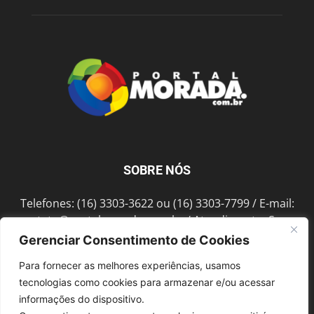
SOBRE NÓS
Telefones: (16) 3303-3622 ou (16) 3303-7799 / E-mail:
contato@portalmorada.com.br
/ Atendimento: Seg a
Sex das 8h às 18h / Endereço: Av. Bento de Abreu, 889
Gerenciar Consentimento de Cookies
Fonte Luminosa Araraquara – SP CEP 14802-396
Para fornecer as melhores experiências, usamos
tecnologias como cookies para armazenar e/ou acessar
informações do dispositivo.
SIGA-NOS