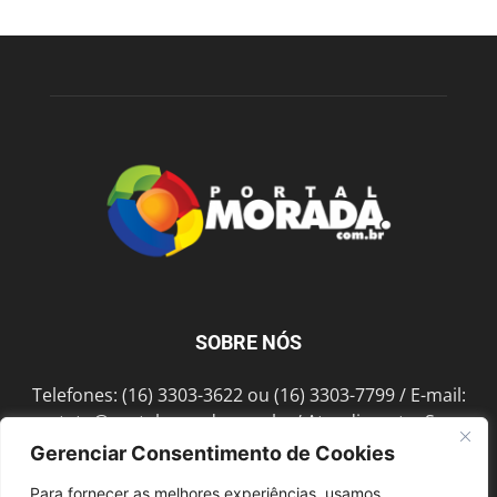
SOBRE NÓS
Telefones: (16) 3303-3622 ou (16) 3303-7799 / E-mail:
contato@portalmorada.com.br
/ Atendimento: Seg a
Sex das 8h às 18h / Endereço: Av. Bento de Abreu, 889
Gerenciar Consentimento de Cookies
Fonte Luminosa Araraquara – SP CEP 14802-396
Para fornecer as melhores experiências, usamos