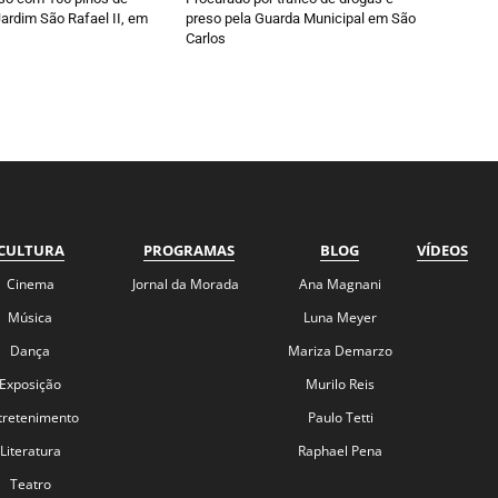
ardim São Rafael II, em
preso pela Guarda Municipal em São
Carlos
CULTURA
PROGRAMAS
BLOG
VÍDEOS
Cinema
Jornal da Morada
Ana Magnani
Música
Luna Meyer
Dança
Mariza Demarzo
Exposição
Murilo Reis
tretenimento
Paulo Tetti
Literatura
Raphael Pena
Teatro