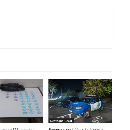
Destaque Geral
so com 166 pinos de
Procurado por tráfico de drogas é