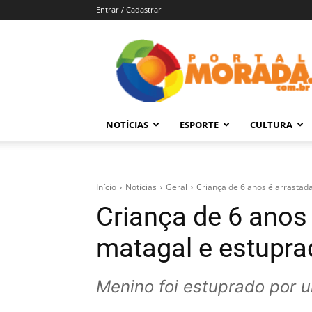
Entrar / Cadastrar
Portal
Morada
–
Notícias
de
NOTÍCIAS
ESPORTE
CULTURA
Araraquara
e
Região
Início
Notícias
Geral
Criança de 6 anos é arrastad
Criança de 6 anos
matagal e estupra
Menino foi estuprado por