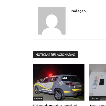
Redação
NOTÍCIAS RELACIONADAS
Cidade
Cidade
TOR prende motorista com skank
Jovem é pre