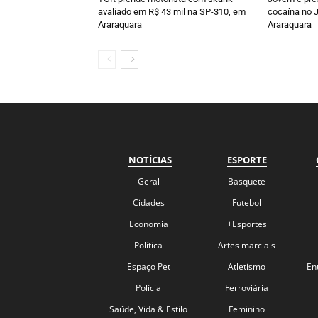
avaliado em R$ 43 mil na SP-310, em
cocaína no J
Araraquara
Araraquara
NOTÍCIAS
ESPORTE
Geral
Basquete
Cidades
Futebol
Economia
+Esportes
Política
Artes marciais
Espaço Pet
Atletismo
En
Polícia
Ferroviária
Saúde, Vida & Estilo
Feminino