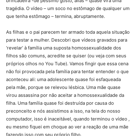
brincadeira -de péssimo gosto, aliás – quase vira uma
tragédia. O vídeo – um soco no estômago de qualquer um
que tenha estômago – termina, abruptamente.
As filhas e o pai parecem ter armado toda aquela situação
para testar a mulher. Descobri que vídeos gravados para
‘revelar’ à família uma suposta homossexualidade dos
filhos são comuns, acredite se quiser (ou veja com seus
próprios olhos no You Tube). Vamos fingir que essa cena
não foi provocada pela família para tentar entender o que
aconteceu ali: uma adolescente quase foi esfaqueada
pela mãe, porque se relevou lésbica. Uma mãe quase
virou assassina por não aceitar a homossexualidade da
filha. Uma família quase foi destruída por causa do
preconceito e nós assistimos a isso, na tela do nosso
computador, isso é inaceitável, quando terminou o vídeo ,
eu mesmo fiquei em choque ao ver a reação de uma mãe
fazendo isso com seu próprio filho.