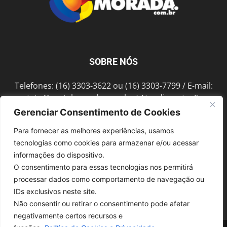
SOBRE NÓS
Telefones: (16) 3303-3622 ou (16) 3303-7799 / E-mail:
contato@portalmorada.com.br
/ Atendimento: Seg a
Sex das 8h às 18h / Endereço: Av. Bento de Abreu, 889
Gerenciar Consentimento de Cookies
Fonte Luminosa Araraquara – SP CEP 14802-396
Para fornecer as melhores experiências, usamos
tecnologias como cookies para armazenar e/ou acessar
informações do dispositivo.
SIGA-NOS
O consentimento para essas tecnologias nos permitirá
processar dados como comportamento de navegação ou
IDs exclusivos neste site.
Não consentir ou retirar o consentimento pode afetar
negativamente certos recursos e