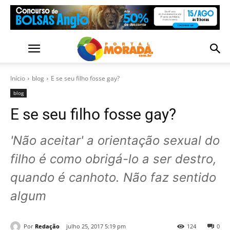
Início
blog
E se seu filho fosse gay?
blog
E se seu filho fosse gay?
'Não aceitar' a orientação sexual do
filho é como obrigá-lo a ser destro,
quando é canhoto. Não faz sentido
algum
Por
Redação
julho 25, 2017 5:19 pm
124
0