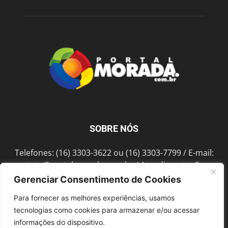
SOBRE NÓS
Telefones: (16) 3303-3622 ou (16) 3303-7799 / E-mail:
contato@portalmorada.com.br
/ Atendimento: Seg a
Sex das 8h às 18h / Endereço: Av. Bento de Abreu, 889
Gerenciar Consentimento de Cookies
Fonte Luminosa Araraquara – SP CEP 14802-396
Para fornecer as melhores experiências, usamos
tecnologias como cookies para armazenar e/ou acessar
informações do dispositivo.