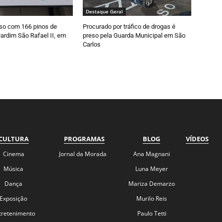
Destaque Geral
so com 166 pinos de
Procurado por tráfico de drogas é
ardim São Rafael II, em
preso pela Guarda Municipal em São
Carlos
CULTURA
PROGRAMAS
BLOG
VÍDEOS
Cinema
Jornal da Morada
Ana Magnani
Música
Luna Meyer
Dança
Mariza Demarzo
Exposição
Murilo Reis
tretenimento
Paulo Tetti