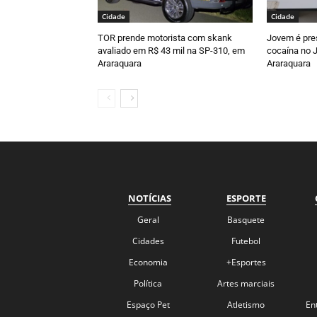
Cidade
Cidade
TOR prende motorista com skank
Jovem é pre
avaliado em R$ 43 mil na SP-310, em
cocaína no J
Araraquara
Araraquara
NOTÍCIAS
ESPORTE
Geral
Basquete
Cidades
Futebol
Economia
+Esportes
Política
Artes marciais
Espaço Pet
Atletismo
En