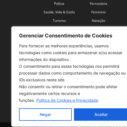
Polícia
Ferroviária
Saúde, Vida & Estilo
Feminino
Turismo
Natação
Coronavírus
Velocidade
Gerenciar Consentimento de Cookies
Para fornecer as melhores experiências, usamos
tecnologias como cookies para armazenar e/ou acessar
informações do dispositivo.
O consentimento para essas tecnologias nos permitirá
SO
processar dados como comportamento de navegação ou
IDs exclusivos neste site.
Tele
Não consentir ou retirar o consentimento pode afetar
con
negativamente certos recursos e
Sex 
funções.
Política de Cookies e Privacidade
Fon
Negar
Aceitar