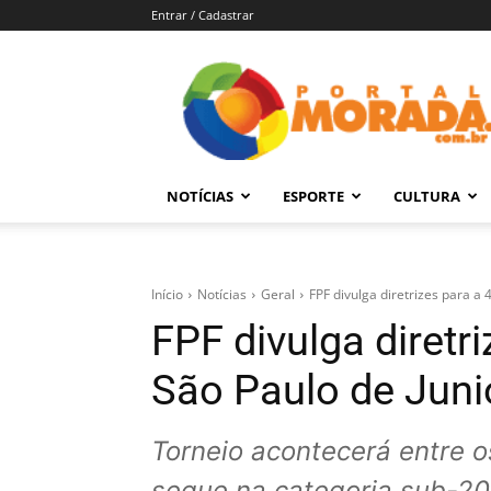
Entrar / Cadastrar
Portal
Morada
–
Notícias
de
NOTÍCIAS
ESPORTE
CULTURA
Araraquara
e
Região
Início
Notícias
Geral
FPF divulga diretrizes para a
FPF divulga diretr
São Paulo de Juni
Torneio acontecerá entre o
segue na categoria sub-20