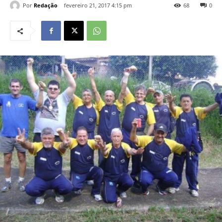
Por
Redação
fevereiro 21, 2017 4:15 pm
68
0