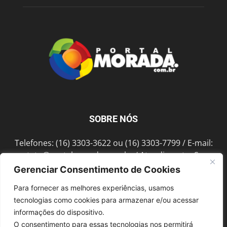
SOBRE NÓS
Telefones: (16) 3303-3622 ou (16) 3303-7799 / E-mail:
contato@portalmorada.com.br
/ Atendimento: Seg a
Sex das 8h às 18h / Endereço: Av. Bento de Abreu, 889
Gerenciar Consentimento de Cookies
Fonte Luminosa Araraquara – SP CEP 14802-396
Para fornecer as melhores experiências, usamos
tecnologias como cookies para armazenar e/ou acessar
informações do dispositivo.
SIGA-NOS
O consentimento para essas tecnologias nos permitirá