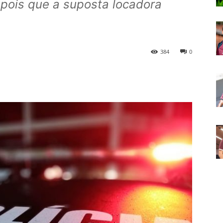
epois que a suposta locadora
384
0