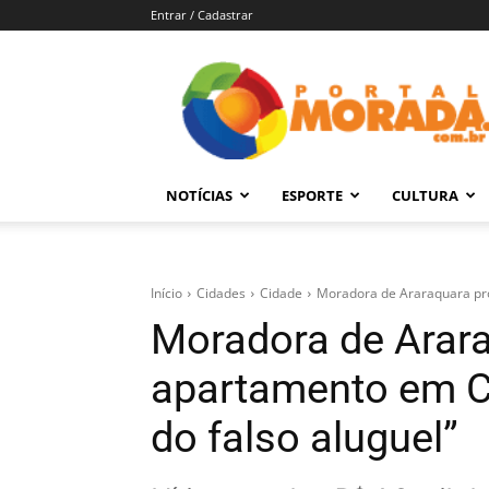
Entrar / Cadastrar
Portal
Morada
–
Notícias
de
NOTÍCIAS
ESPORTE
CULTURA
Araraquara
e
Região
Início
Cidades
Cidade
Moradora de Araraquara proc
Moradora de Arar
apartamento em Cu
do falso aluguel”