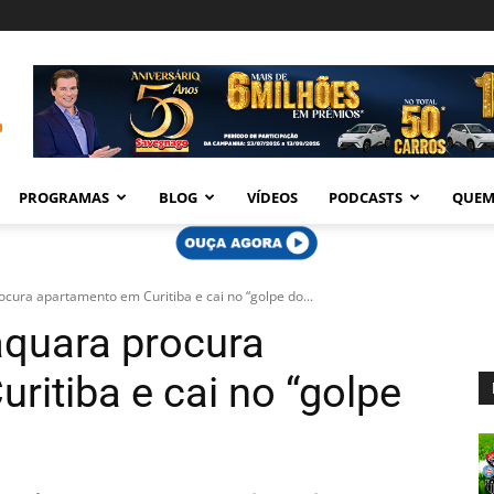
PROGRAMAS
BLOG
VÍDEOS
PODCASTS
QUEM
ura apartamento em Curitiba e cai no “golpe do...
aquara procura
ritiba e cai no “golpe