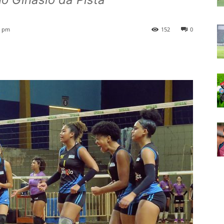
5 pm
152
0