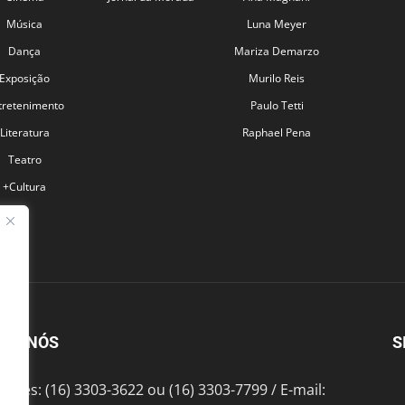
Música
Luna Meyer
Dança
Mariza Demarzo
Exposição
Murilo Reis
tretenimento
Paulo Tetti
Literatura
Raphael Pena
Teatro
+Cultura
BRE NÓS
S
fones: (16) 3303-3622 ou (16) 3303-7799 / E-mail: