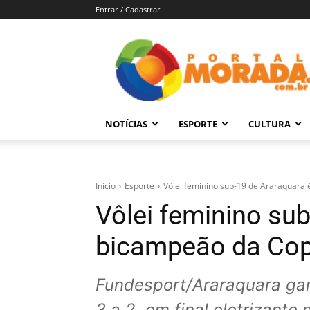
Entrar / Cadastrar
Portal
Morada
–
Notícias
de
NOTÍCIAS
ESPORTE
CULTURA
Araraquara
e
Região
Início
Esporte
Vôlei feminino sub-19 de Araraquara
Vôlei feminino su
bicampeão da Cop
Fundesport/Araraquara gan
3 a 2, em final eletrizante 