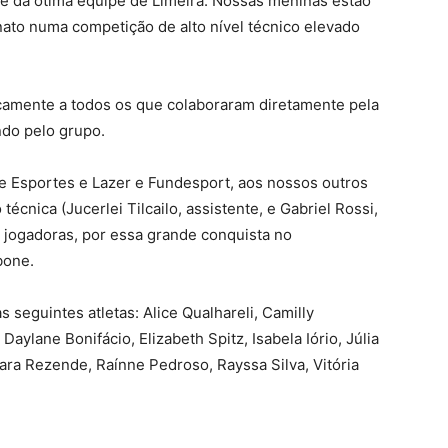
nte da ótima equipe de Limeira. Nossas meninas estão
ato numa competição de alto nível técnico elevado
icamente a todos os que colaboraram diretamente pela
do pelo grupo.
e Esportes e Lazer e Fundesport, aos nossos outros
técnica (Jucerlei Tilcailo, assistente, e Gabriel Rossi,
s jogadoras, por essa grande conquista no
bone.
as seguintes atletas: Alice Qualhareli, Camilly
Daylane Bonifácio, Elizabeth Spitz, Isabela Iório, Júlia
uara Rezende, Raínne Pedroso, Rayssa Silva, Vitória