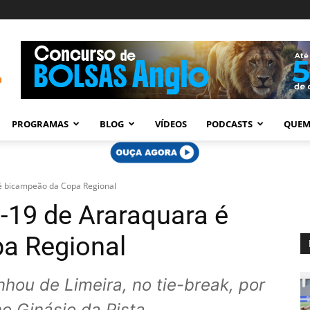
PROGRAMAS
BLOG
VÍDEOS
PODCASTS
QUEM
 é bicampeão da Copa Regional
b-19 de Araraquara é
a Regional
hou de Limeira, no tie-break, por
no Ginásio da Pista