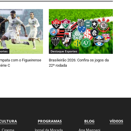
ortes
Destaque Esportes
empata com o Figueirense
Brasileirão 2026: Confira os jogos da
Série C
22ª rodada
CULTURA
PROGRAMAS
BLOG
VÍDEOS
Cinema
Jornal da Morada
Ana Magnani