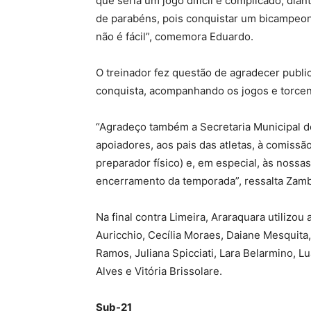
que seria um jogo difícil e complicado, dia
de parabéns, pois conquistar um bicampeon
não é fácil”, comemora Eduardo.
O treinador fez questão de agradecer publ
conquista, acompanhando os jogos e torcen
“Agradeço também a Secretaria Municipal d
apoiadores, aos pais das atletas, à comissão 
preparador físico) e, em especial, às nossa
encerramento da temporada”, ressalta Zam
Na final contra Limeira, Araraquara utilizou 
Auricchio, Cecília Moraes, Daiane Mesquita, 
Ramos, Juliana Spicciati, Lara Belarmino, L
Alves e Vitória Brissolare.
Sub-21