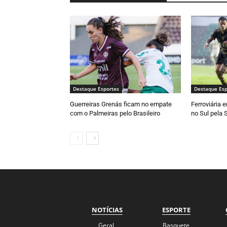
Destaque Esportes
Destaque Esp
Guerreiras Grenás ficam no empate
Ferroviária 
com o Palmeiras pelo Brasileiro
no Sul pela 
NOTÍCIAS
ESPORTE
Geral
Basquete