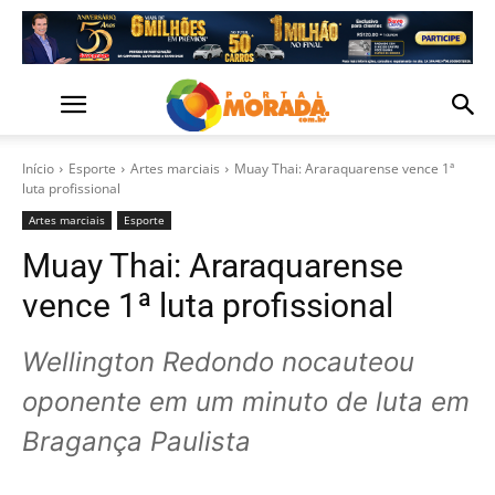
Início
Esporte
Artes marciais
Muay Thai: Araraquarense vence 1ª
luta profissional
Artes marciais
Esporte
Muay Thai: Araraquarense
vence 1ª luta profissional
Wellington Redondo nocauteou
oponente em um minuto de luta em
Bragança Paulista