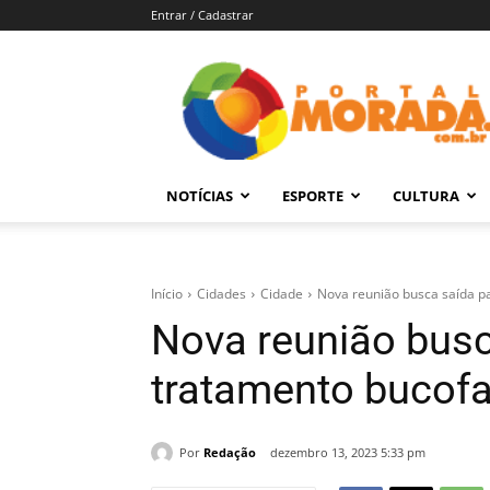
Entrar / Cadastrar
Portal
Morada
–
Notícias
de
NOTÍCIAS
ESPORTE
CULTURA
Araraquara
e
Região
Início
Cidades
Cidade
Nova reunião busca saída p
Nova reunião busc
tratamento bucofa
Por
Redação
dezembro 13, 2023 5:33 pm