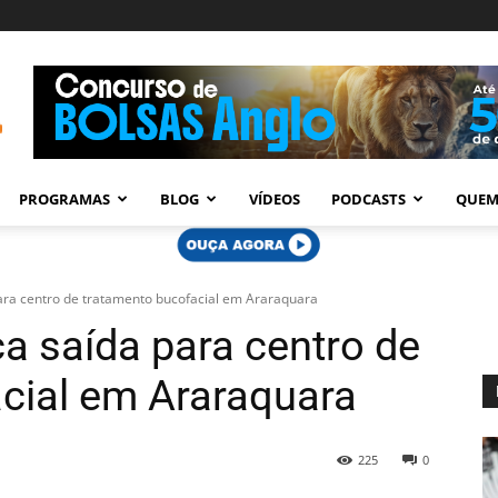
PROGRAMAS
BLOG
VÍDEOS
PODCASTS
QUEM
ara centro de tratamento bucofacial em Araraquara
a saída para centro de
cial em Araraquara
225
0