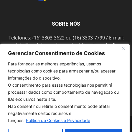
SOBRE NÓS
Telefones: (16) 3303-3622 ou (16) 3303-7799 / E-mail:
contato@portalmorada.com.br
/ Atendimento: Seg a
Sex das 8h às 18h / Endereço: Av. Bento de Abreu, 889
Gerenciar Consentimento de Cookies
Fonte Luminosa Araraquara – SP CEP 14802-396
Para fornecer as melhores experiências, usamos
tecnologias como cookies para armazenar e/ou acessar
informações do dispositivo.
SIGA-NOS
O consentimento para essas tecnologias nos permitirá
processar dados como comportamento de navegação ou
IDs exclusivos neste site.
Não consentir ou retirar o consentimento pode afetar
negativamente certos recursos e
funções.
Política de Cookies e Privacidade
© 1997-2022, GRUPO ROBERTO MONTORO É proibida a reprodução do
conteúdo em qualquer meio de comunicação, eletrônico ou impresso,