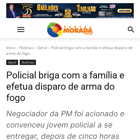
Início
Notícias
Geral
Policial briga com a família e efetua disparo de
arma do fogo
Geral
Notícias
Policial briga com a família e
efetua disparo de arma do
fogo
Negociador da PM foi acionado e
convenceu jovem policial a se
entregar, depois de cinco horas