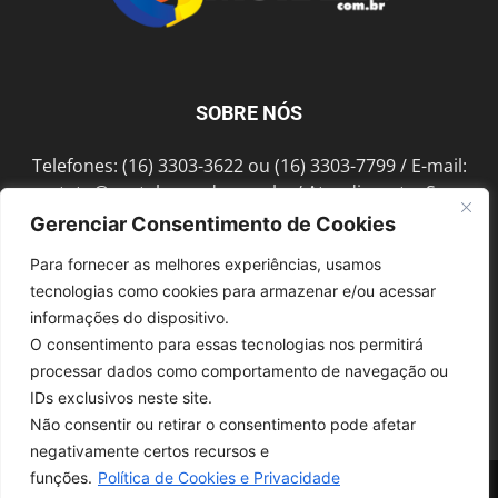
SOBRE NÓS
Telefones: (16) 3303-3622 ou (16) 3303-7799 / E-mail:
contato@portalmorada.com.br
/ Atendimento: Seg a
Sex das 8h às 18h / Endereço: Av. Bento de Abreu, 889
Gerenciar Consentimento de Cookies
Fonte Luminosa Araraquara – SP CEP 14802-396
Para fornecer as melhores experiências, usamos
tecnologias como cookies para armazenar e/ou acessar
informações do dispositivo.
SIGA-NOS
O consentimento para essas tecnologias nos permitirá
processar dados como comportamento de navegação ou
IDs exclusivos neste site.
Não consentir ou retirar o consentimento pode afetar
negativamente certos recursos e
funções.
Política de Cookies e Privacidade
© 1997-2022, GRUPO ROBERTO MONTORO É proibida a reprodução do