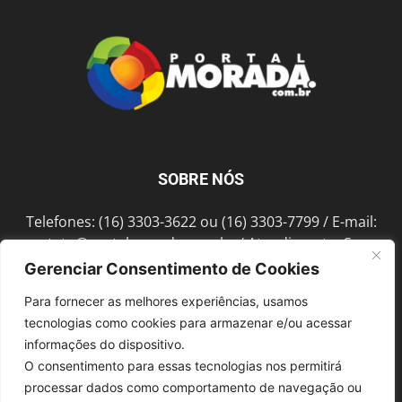
SOBRE NÓS
Telefones: (16) 3303-3622 ou (16) 3303-7799 / E-mail:
contato@portalmorada.com.br
/ Atendimento: Seg a
Sex das 8h às 18h / Endereço: Av. Bento de Abreu, 889
Gerenciar Consentimento de Cookies
Fonte Luminosa Araraquara – SP CEP 14802-396
Para fornecer as melhores experiências, usamos
tecnologias como cookies para armazenar e/ou acessar
informações do dispositivo.
SIGA-NOS
O consentimento para essas tecnologias nos permitirá
processar dados como comportamento de navegação ou