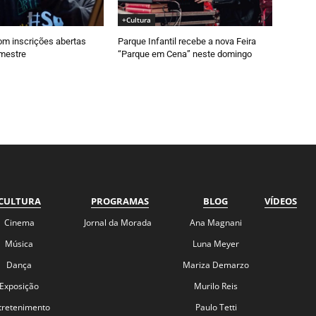
+Cultura
om inscrições abertas
Parque Infantil recebe a nova Feira
emestre
“Parque em Cena” neste domingo
CULTURA
PROGRAMAS
BLOG
VÍDEOS
Cinema
Jornal da Morada
Ana Magnani
Música
Luna Meyer
Dança
Mariza Demarzo
Exposição
Murilo Reis
tretenimento
Paulo Tetti