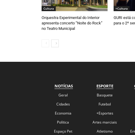
Cultura
+Cultura
Orquestra Experimental do Interior
GURI está c
apresenta concerto “Noite do Rock”
para o 2º s
no Teatro Municipal
NOTÍCIAS
ESPORTE
Geral
Basquete
Cidades
Futebol
Economia
+Esportes
Política
Artes marciais
Espaço Pet
Atletismo
En