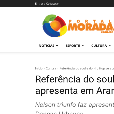
Entrar / Cadastrar
Portal
Morada
–
Notícias
de
NOTÍCIAS
ESPORTE
CULTURA
Araraquara
e
Região
Início
Cultura
Referência do soul e do Hip Hop se a
Referência do sou
apresenta em Ara
Nelson triunfo faz apresent
Danças Urbanas