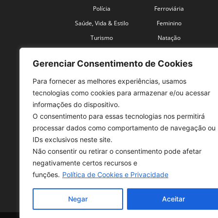
Polícia
Ferroviária
Saúde, Vida & Estilo
Feminino
Turismo
Natação
Coronavírus
Velocidade
Gerenciar Consentimento de Cookies
Para fornecer as melhores experiências, usamos
tecnologias como cookies para armazenar e/ou acessar
informações do dispositivo.
O consentimento para essas tecnologias nos permitirá
SO
processar dados como comportamento de navegação ou
IDs exclusivos neste site.
Tele
Não consentir ou retirar o consentimento pode afetar
con
negativamente certos recursos e
Sex 
funções.
Política de Cookies e Privacidade
Fon
Negar
Aceitar