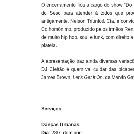
O encerramento fica a cargo do show “Do 
do Sesc para atender à todos que pro
antigamente. Nelson Triunfo& Cia. e conv
Cd homônimo, p
roduzido pelos irmãos Re
de muito hip hop, soul e funk, com direito
plateia.
A apresentação traz ainda diversas variaç
DJ Cleitão é quem vai cuidar das picape
James Brown,
Let’s Get It On,
de Marvin Ga
Serviços
Danças Urbanas
Dia:
23/7, domingo